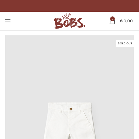
0
€
0,00
SOLD OUT