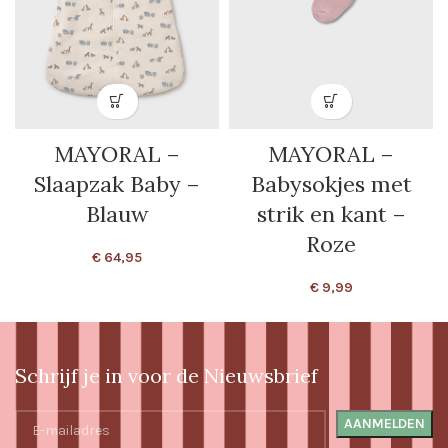
MAYORAL –
MAYORAL –
Slaapzak Baby –
Babysokjes met
Blauw
strik en kant –
Roze
€
64,95
€
9,99
Schrijf je in voor de Nieuwsbrief