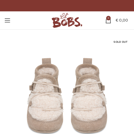
0
€
0,00
SOLD OUT