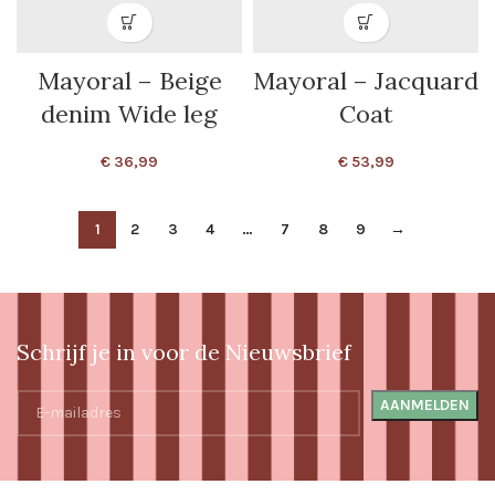
Mayoral – Beige
Mayoral – Jacquard
denim Wide leg
Coat
€
36,99
€
53,99
1
2
3
4
…
7
8
9
→
Schrijf je in voor de Nieuwsbrief