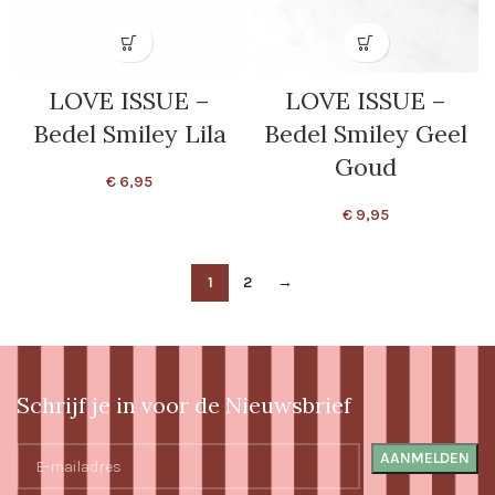
LOVE ISSUE –
LOVE ISSUE –
Bedel Smiley Lila
Bedel Smiley Geel
Goud
€
6,95
€
9,95
1
2
→
Schrijf je in voor de Nieuwsbrief