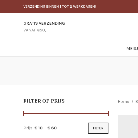
VERZENDING BINNEN 1 TOT 2 WERKDAGEN!
GRATIS VERZENDING
VANAF €50,-
MEIS
FILTER OP PRIJS
Home
B
Prijs:
€ 10
—
€ 60
FILTER