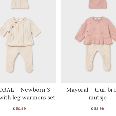
RAL – Newborn 3-
Mayoral – trui, bro
with leg warmers set
mutsje
€
50,99
€
53,99