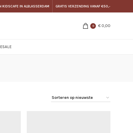
N KIDSCAFE IN ALBLASSERDAM
GRATIS VERZENDING VANAF €50,-
€
0,00
0
E
SALE