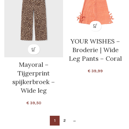
YOUR WISHES –
Broderie | Wide
Leg Pants – Coral
Mayoral –
€
39,99
Tijgerprint
spijkerbroek –
Wide leg
€
39,50
1
2
→