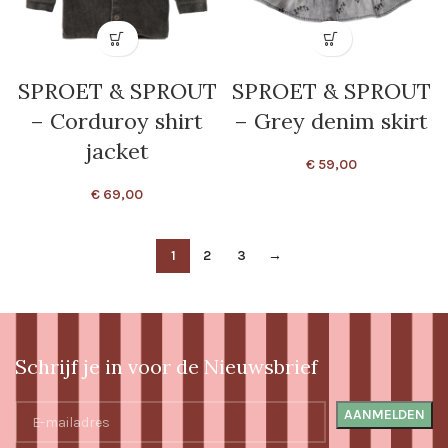
SPROET & SPROUT
SPROET & SPROUT
– Corduroy shirt
– Grey denim skirt
jacket
€
59,00
€
69,00
1
2
3
→
Schrijf je in voor de Nieuwsbrief