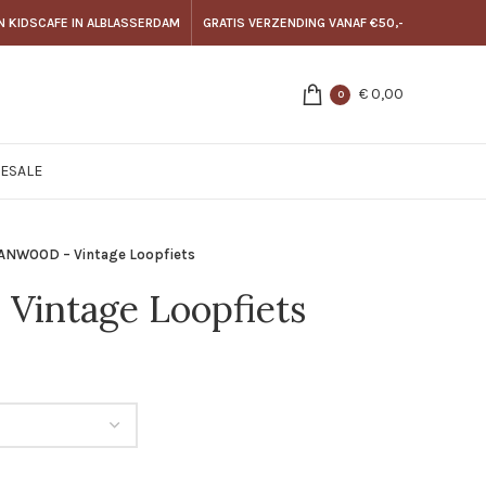
N KIDSCAFE IN ALBLASSERDAM
GRATIS VERZENDING VANAF €50,-
€
0,00
0
E
SALE
ANWOOD – Vintage Loopfiets
intage Loopfiets