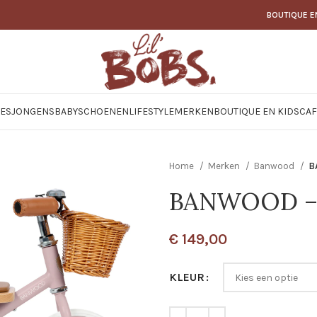
BOUTIQUE E
JES
JONGENS
BABY
SCHOENEN
LIFESTYLE
MERKEN
BOUTIQUE EN KIDSCAF
Home
Merken
Banwood
B
BANWOOD – V
€
149,00
KLEUR