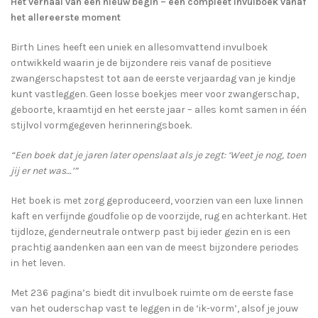
Het verhaal van een nieuw begin – een compleet invulboek vanaf
het allereerste moment
Birth Lines heeft een uniek en allesomvattend invulboek
ontwikkeld waarin je de bijzondere reis vanaf de positieve
zwangerschapstest tot aan de eerste verjaardag van je kindje
kunt vastleggen. Geen losse boekjes meer voor zwangerschap,
geboorte, kraamtijd en het eerste jaar – alles komt samen in één
stijlvol vormgegeven herinneringsboek.
“Een boek dat je jaren later openslaat als je zegt: ‘Weet je nog, toen
jij er net was…’”
Het boek is met zorg geproduceerd, voorzien van een luxe linnen
kaft en verfijnde goudfolie op de voorzijde, rug en achterkant. Het
tijdloze, genderneutrale ontwerp past bij ieder gezin en is een
prachtig aandenken aan een van de meest bijzondere periodes
in het leven.
Met 236 pagina’s biedt dit invulboek ruimte om de eerste fase
van het ouderschap vast te leggen in de ‘ik-vorm’, alsof je jouw