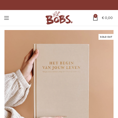
0
€
0,00
SOLD OUT