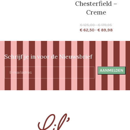
Chesterfield –
Creme
€
125,00
–
€
179,95
€
62,50
-
€
89,98
Schrijf je in voor de Nieuwsbrief