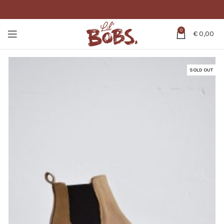
0
€
0,00
SOLD OUT