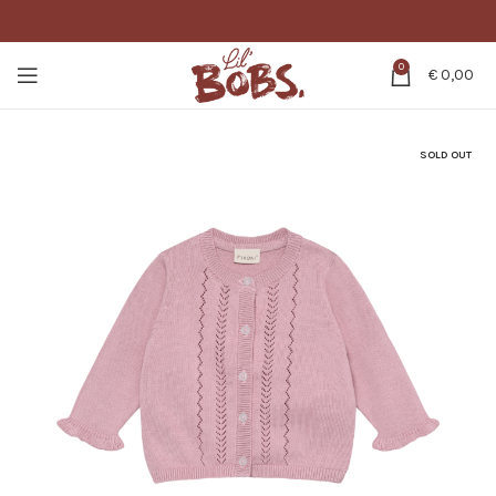
0
€
0,00
SOLD OUT