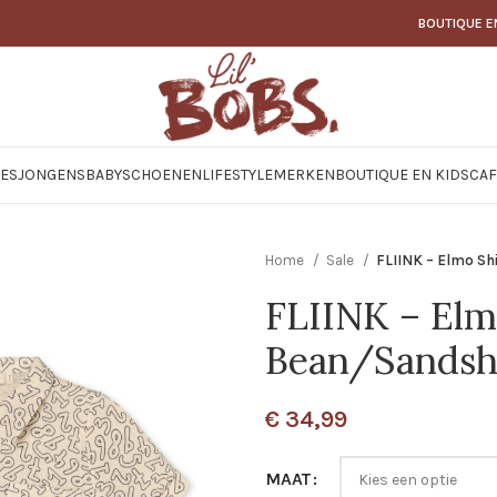
BOUTIQUE E
JES
JONGENS
BABY
SCHOENEN
LIFESTYLE
MERKEN
BOUTIQUE EN KIDSCAF
Home
Sale
FLIINK – Elmo Sh
FLIINK – Elm
Bean/Sandsh
€
34,99
MAAT