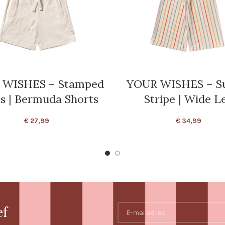
 WISHES – Stamped
YOUR WISHES – S
s | Bermuda Shorts
Stripe | Wide L
€
27,99
€
34,99
ef