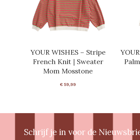
YOUR WISHES – Stripe
YOUR
French Knit | Sweater
Palm
Mom Mosstone
€
59,99
Schrijf je in voor de Nieuwsbri