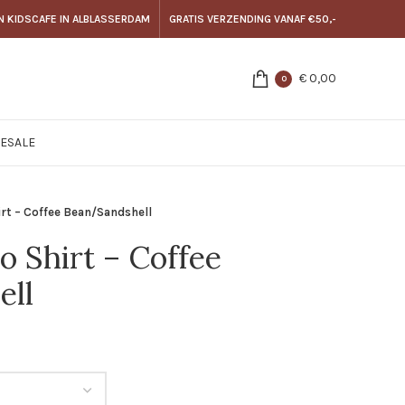
N KIDSCAFE IN ALBLASSERDAM
GRATIS VERZENDING VANAF €50,-
€
0,00
0
E
SALE
irt – Coffee Bean/Sandshell
o Shirt – Coffee
ell