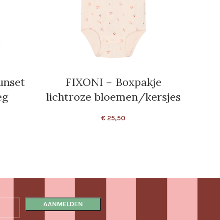
unset
FIXONI – Boxpakje
TH
eg
lichtroze bloemen/kersjes
Bow 
€
25,50