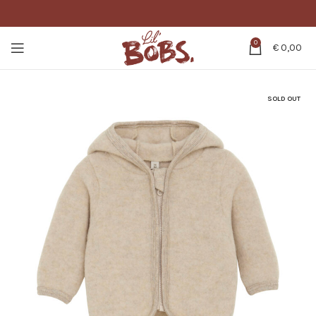
0
€
0,00
SOLD OUT