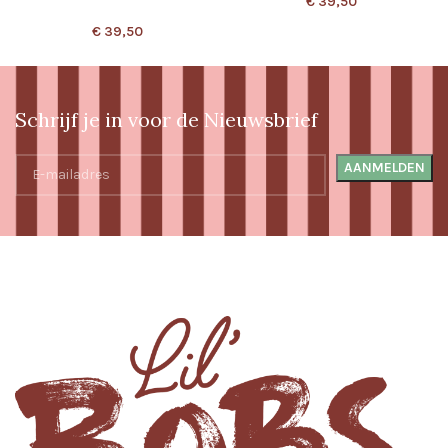
€
39,50
€
39,50
Schrijf je in voor de Nieuwsbrief