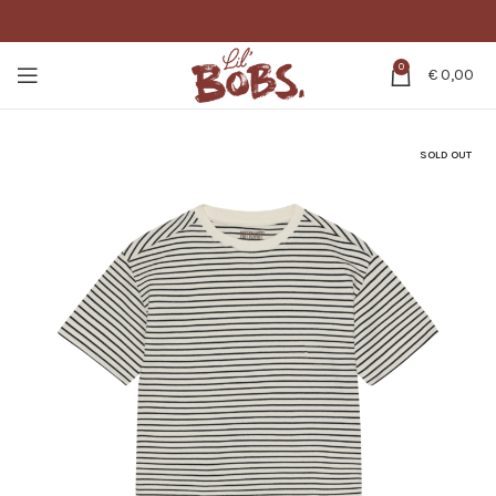
0
€
0,00
SOLD OUT