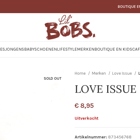
BOUTIQUE E
JES
JONGENS
BABY
SCHOENEN
LIFESTYLE
MERKEN
BOUTIQUE EN KIDSCAF
Home
Merken
Love Issue
SOLD OUT
LOVE ISSUE –
€
8,95
Uitverkocht
Artikelnummer:
873456768