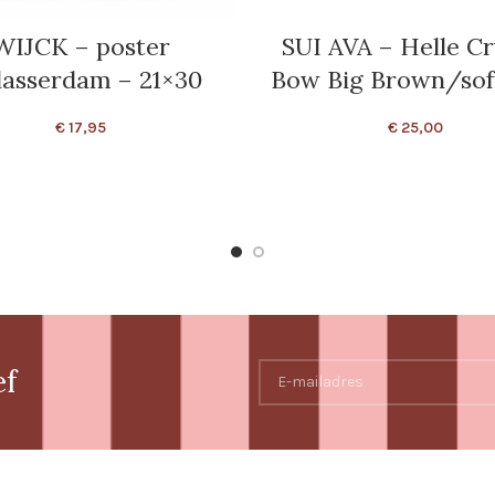
WIJCK – poster
SUI AVA – Helle Cr
lasserdam – 21×30
Bow Big Brown/sof
€
17,95
€
25,00
ef