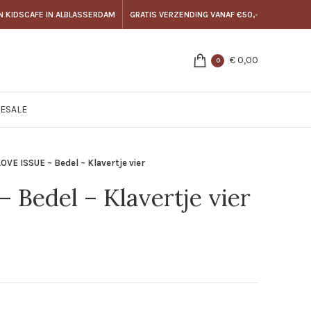
N KIDSCAFE IN ALBLASSERDAM
GRATIS VERZENDING VANAF €50,-
€
0,00
0
E
SALE
LOVE ISSUE – Bedel – Klavertje vier
 Bedel – Klavertje vier