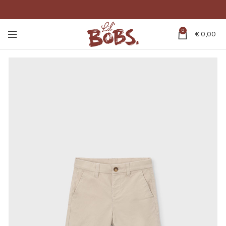
0
€
0,00