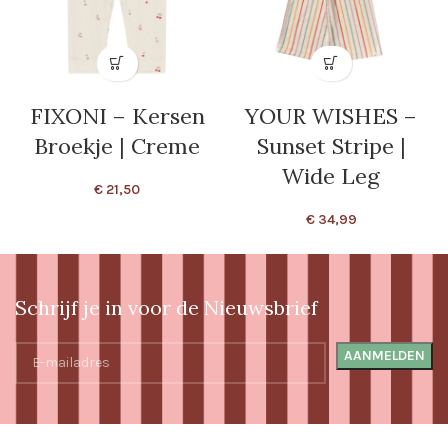
FIXONI – Kersen
YOUR WISHES –
Broekje | Creme
Sunset Stripe |
Wide Leg
€
21,50
€
34,99
Schrijf je in voor de Nieuwsbrief