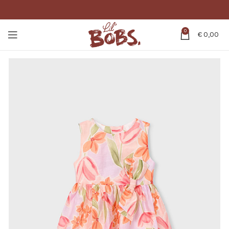
0
€
0,00