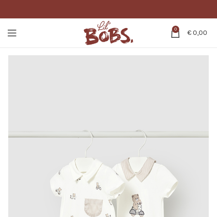
0
€
0,00