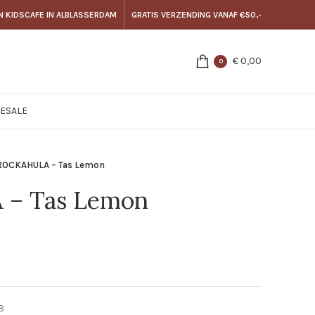
N KIDSCAFE IN ALBLASSERDAM
GRATIS VERZENDING VANAF €50,-
€
0,00
0
E
SALE
ROCKAHULA – Tas Lemon
– Tas Lemon
8