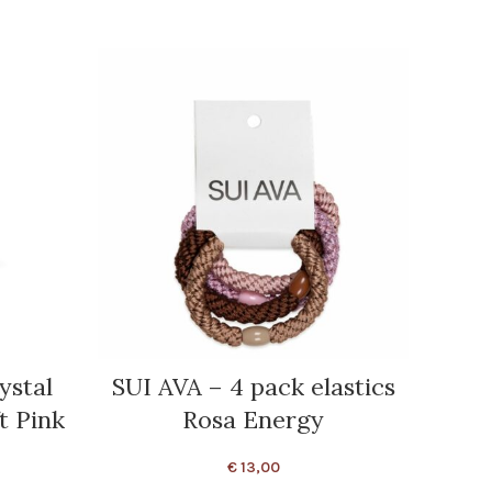
ystal
SUI AVA – 4 pack elastics
WI
t Pink
Rosa Energy
€
13,00