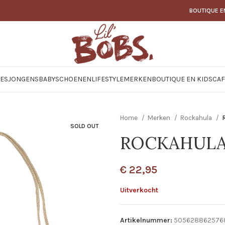
BOUTIQUE E
JES
JONGENS
BABY
SCHOENEN
LIFESTYLE
MERKEN
BOUTIQUE EN KIDSCAF
Home
Merken
Rockahula
SOLD OUT
ROCKAHULA 
€
22,95
Uitverkocht
Artikelnummer:
505628862576