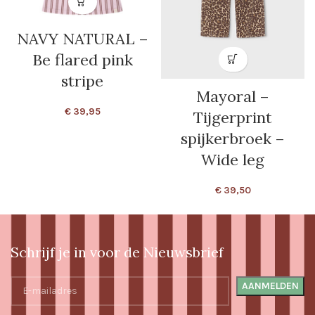
NAVY NATURAL –
Be flared pink
stripe
Mayoral –
€
39,95
Tijgerprint
spijkerbroek –
Wide leg
€
39,50
Schrijf je in voor de Nieuwsbrief