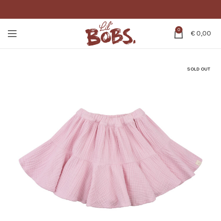
0
€
0,00
SOLD OUT