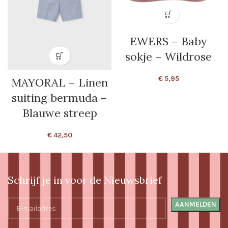
EWERS – Baby
sokje – Wildrose
€
5,95
MAYORAL – Linen
suiting bermuda –
Blauwe streep
€
42,50
Schrijf je in voor de Nieuwsbrief