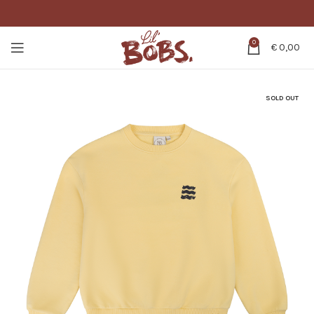
0
€
0,00
SOLD OUT