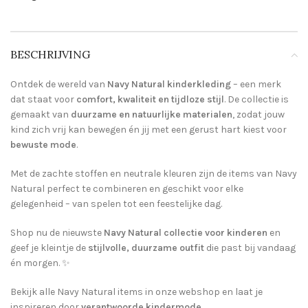
BESCHRIJVING
Ontdek de wereld van
Navy Natural kinderkleding
– een merk
dat staat voor
comfort, kwaliteit en tijdloze stijl
. De collectie is
gemaakt van
duurzame en natuurlijke materialen
, zodat jouw
kind zich vrij kan bewegen én jij met een gerust hart kiest voor
bewuste mode
.
Met de zachte stoffen en neutrale kleuren zijn de items van Navy
Natural perfect te combineren en geschikt voor elke
gelegenheid – van spelen tot een feestelijke dag.
Shop nu de nieuwste
Navy Natural collectie voor kinderen
en
geef je kleintje de
stijlvolle, duurzame outfit
die past bij vandaag
én morgen. ✨
Bekijk alle Navy Natural items in onze webshop en laat je
inspireren door
verantwoorde kindermode
.