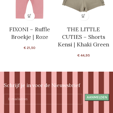
FIXONI – Ruffle
THE LITTLE
Broekje | Roze
CUTIES – Shorts
Kensi | Khaki Green
€
21,50
€
44,95
Schrijf je in voor de Nieuwsbrief