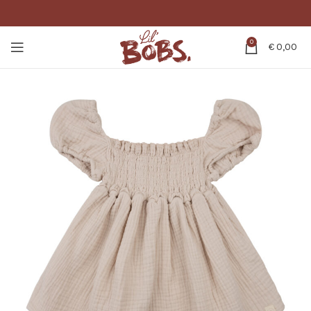
0
€
0,00