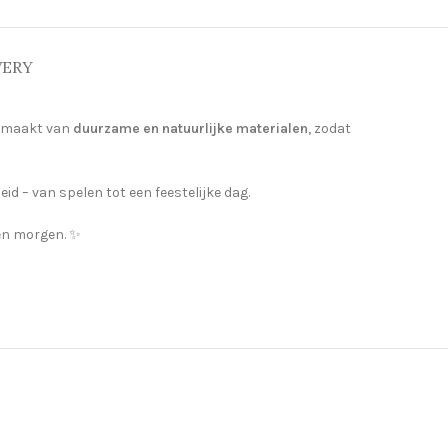
VERY
 gemaakt van
duurzame en natuurlijke materialen
, zodat
d – van spelen tot een feestelijke dag.
én morgen. ✨