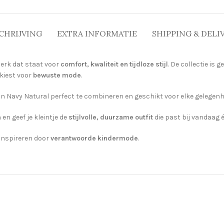
CHRIJVING
EXTRA INFORMATIE
SHIPPING & DELI
erk dat staat voor
comfort, kwaliteit en tijdloze stijl
. De collectie is
 kiest voor
bewuste mode
.
an Navy Natural perfect te combineren en geschikt voor elke gelegenhei
n
en geef je kleintje de
stijlvolle, duurzame outfit
die past bij vandaag 
 inspireren door
verantwoorde kindermode
.