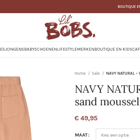
BOUTIQUE E
JES
JONGENS
BABY
SCHOENEN
LIFESTYLE
MERKEN
BOUTIQUE EN KIDSCAF
Home
Sale
NAVY NATURAL – W
NAVY NATURA
sand moussel
€
49,95
MAAT