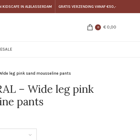
N KIDSCAFE IN ALBLASSERDAM
GRATIS VERZENDING VANAF €50,-
€
0,00
0
E
SALE
ide leg pink sand mousseline pants
L – Wide leg pink
ine pants