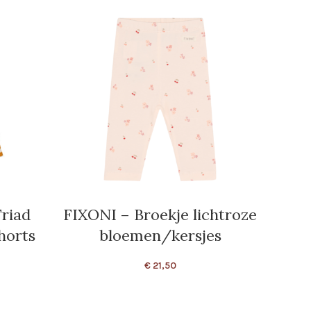
riad
FIXONI – Broekje lichtroze
YO
horts
bloemen/kersjes
Fr
€
21,50