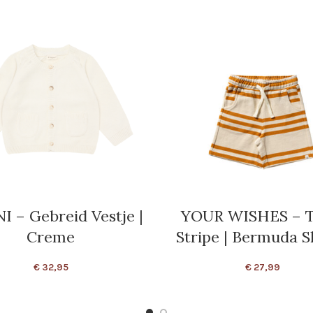
I – Gebreid Vestje |
YOUR WISHES – T
Creme
Stripe | Bermuda S
€
32,95
€
27,99