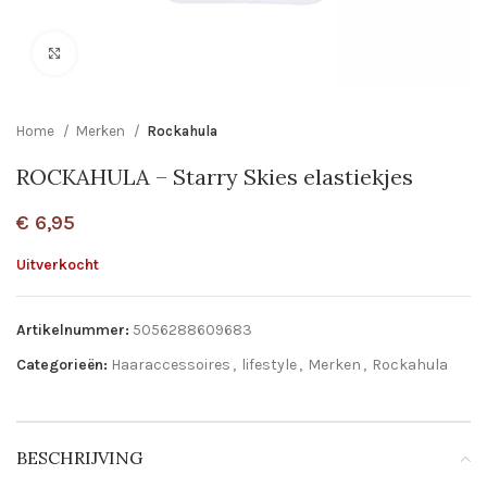
Click to enlarge
Home
Merken
Rockahula
ROCKAHULA – Starry Skies elastiekjes
€
6,95
Uitverkocht
Artikelnummer:
5056288609683
Categorieën:
Haaraccessoires
,
lifestyle
,
Merken
,
Rockahula
BESCHRIJVING