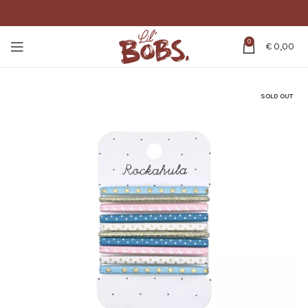
0
€
0,00
SOLD OUT