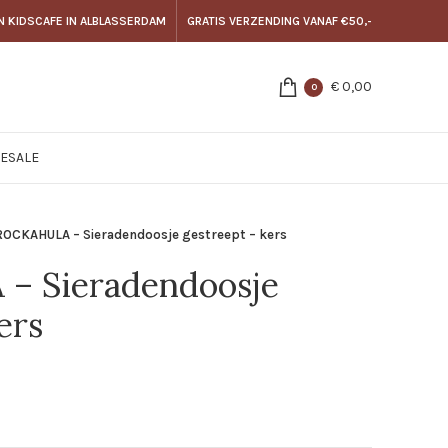
N KIDSCAFE IN ALBLASSERDAM
GRATIS VERZENDING VANAF €50,-
€
0,00
0
E
SALE
ROCKAHULA – Sieradendoosje gestreept – kers
 Sieradendoosje
ers