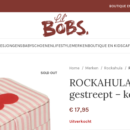
BOUTIQUE E
JES
JONGENS
BABY
SCHOENEN
LIFESTYLE
MERKEN
BOUTIQUE EN KIDSCAF
Home
Merken
Rockahula
SOLD OUT
ROCKAHULA –
gestreept – k
€
17,95
Uitverkocht