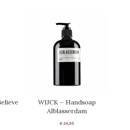
Believe
WIJCK – Handsoap
SUI
Alblasserdam
€
24,95