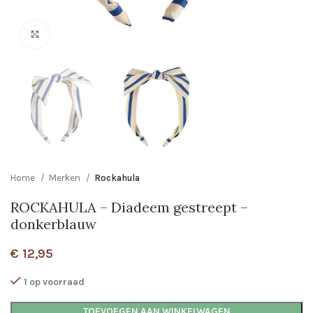
Click to enlarge
Home
Merken
Rockahula
ROCKAHULA – Diadeem gestreept –
donkerblauw
€
12,95
1 op voorraad
TOEVOEGEN AAN WINKELWAGEN