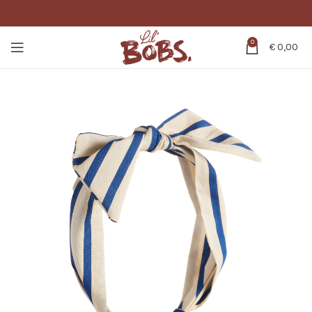
0
€
0,00