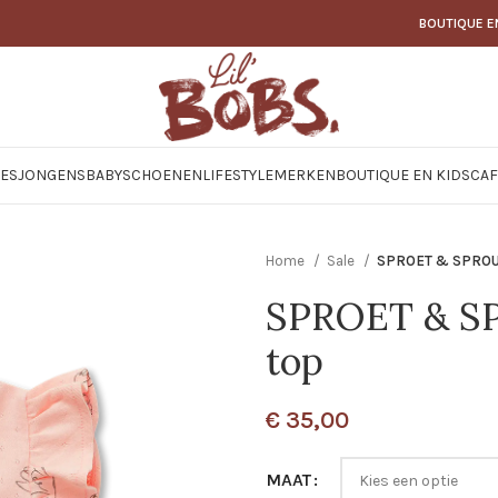
BOUTIQUE E
JES
JONGENS
BABY
SCHOENEN
LIFESTYLE
MERKEN
BOUTIQUE EN KIDSCAF
Home
Sale
SPROET & SPROUT
SPROET & SP
top
€
35,00
MAAT