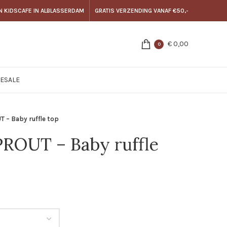
N KIDSCAFE IN ALBLASSERDAM
GRATIS VERZENDING VANAF €50,-
€
0,00
0
E
SALE
 – Baby ruffle top
ROUT – Baby ruffle