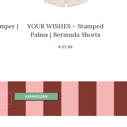
mper |
YOUR WISHES – Stamped
YOU
Palms | Bermuda Shorts
€
27,99