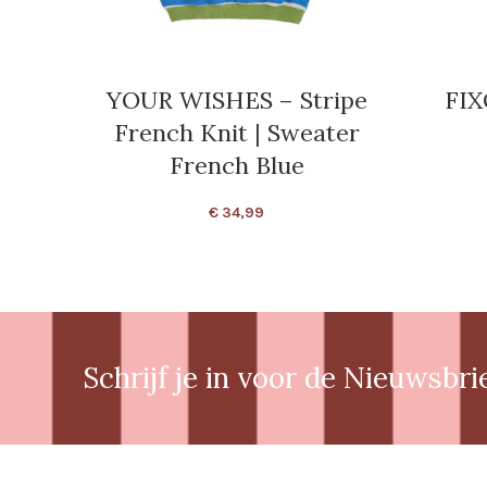
YOUR WISHES – Stripe
FIX
French Knit | Sweater
French Blue
€
34,99
Schrijf je in voor de Nieuwsbri