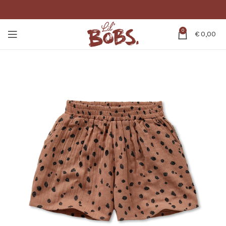
0
€
0,00