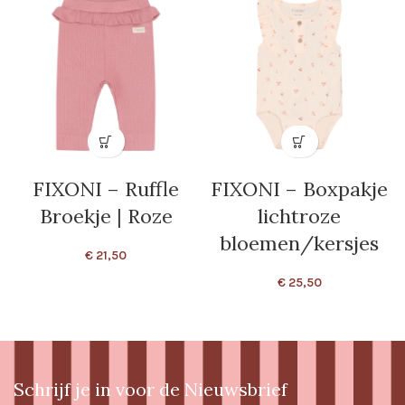
FIXONI – Ruffle
FIXONI – Boxpakje
Broekje | Roze
lichtroze
bloemen/kersjes
€
21,50
€
25,50
Schrijf je in voor de Nieuwsbrief