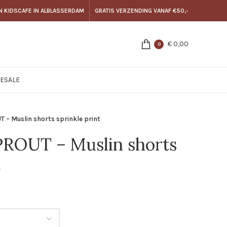
N KIDSCAFE IN ALBLASSERDAM
GRATIS VERZENDING VANAF €50,-
€
0,00
0
E
SALE
– Muslin shorts sprinkle print
ROUT – Muslin shorts
t