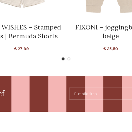
 WISHES – Stamped
FIXONI – jogging
s | Bermuda Shorts
beige
€
27,99
€
25,50
ef