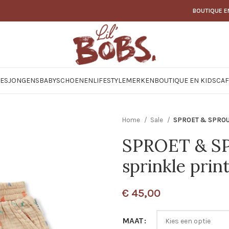
BOUTIQUE E
JES
JONGENS
BABY
SCHOENEN
LIFESTYLE
MERKEN
BOUTIQUE EN KIDSCAF
Home
Sale
SPROET & SPROUT 
SPROET & SP
sprinkle prin
€
45,00
MAAT