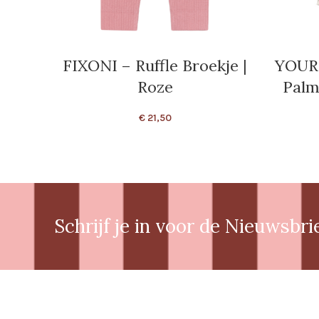
FIXONI – Ruffle Broekje |
YOUR
Roze
Palm
€
21,50
Schrijf je in voor de Nieuwsbri