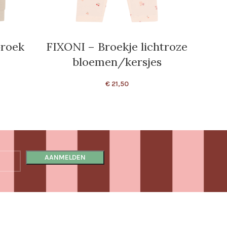
broek
FIXONI – Broekje lichtroze
FIXO
bloemen/kersjes
€
21,50