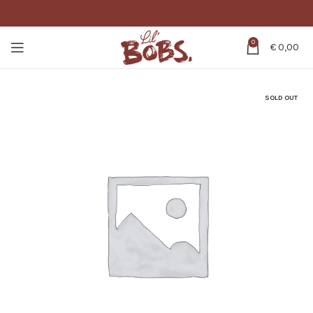
0
€
0,00
SOLD OUT