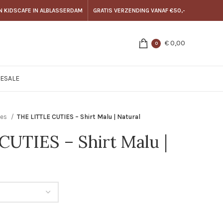
N KIDSCAFE IN ALBLASSERDAM
GRATIS VERZENDING VANAF €50,-
€
0,00
0
E
SALE
ses
THE LITTLE CUTIES – Shirt Malu | Natural
UTIES – Shirt Malu |