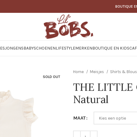
BOUTIQUE E
JES
JONGENS
BABY
SCHOENEN
LIFESTYLE
MERKEN
BOUTIQUE EN KIDSCAF
Home
Meisjes
Shirts & Blou
SOLD OUT
THE LITTLE C
Natural
MAAT