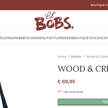
BOUTIQUE E
JES
JONGENS
BABY
SCHOENEN
LIFESTYLE
MERKEN
BOUTIQUE EN KIDSCAF
Home
Merken
Wood & Crick
WOOD & CRI
€
69,95
1 op voorraad
TO