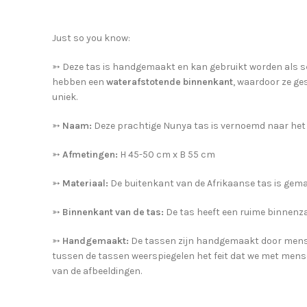
Just so you know:
➳
Deze tas is handgemaakt en kan gebruikt worden als s
hebben een
waterafstotende binnenkant
, waardoor ze ge
uniek.
➳
Naam:
Deze prachtige Nunya tas is vernoemd naar het w
➳
Afmetingen:
H 45-50 cm x B 55 cm
➳
Materiaal:
De buitenkant van de Afrikaanse tas is gem
➳
Binnenkant van de tas:
De tas heeft een ruime binnenza
➳
Handgemaakt:
De tassen zijn handgemaakt door mensen 
tussen de tassen weerspiegelen het feit dat we met mens
van de afbeeldingen.