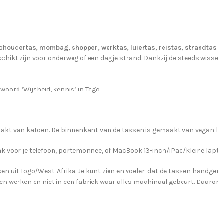
choudertas, mombag, shopper, werktas, luiertas, reistas, strandtas
schikt zijn voor onderweg of een dagje strand. Dankzij de steeds wissel
oord ‘Wijsheid, kennis’ in Togo.
aakt van katoen. De binnenkant van de tassen is gemaakt van vegan l
k voor je telefoon, portemonnee, of MacBook 13-inch/iPad/kleine lap
uit Togo/West-Afrika. Je kunt zien en voelen dat de tassen handgemaa
en werken en niet in een fabriek waar alles machinaal gebeurt. Daaro