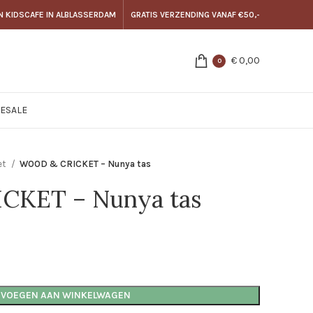
N KIDSCAFE IN ALBLASSERDAM
GRATIS VERZENDING VANAF €50,-
€
0,00
0
E
SALE
et
WOOD & CRICKET – Nunya tas
CKET – Nunya tas
EVOEGEN AAN WINKELWAGEN