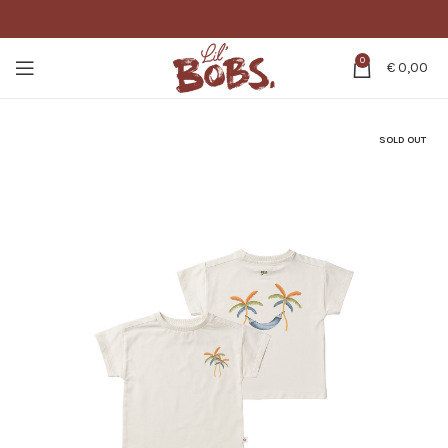
0
€
0,00
SOLD OUT