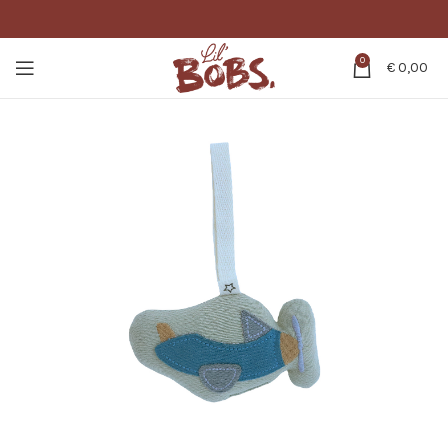
0
€
0,00