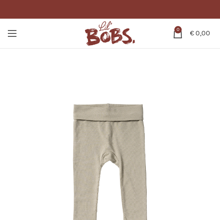
0
€
0,00