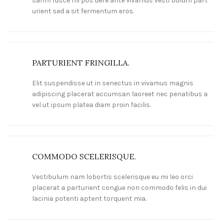
sarim fusce mi pos uere ante vivamus vesti bulum part
urient sed a sit fermentum eros.
PARTURIENT FRINGILLA.
Elit suspendisse ut in senectus in vivamus magnis
adipiscing placerat accumsan laoreet nec penatibus a
vel ut ipsum platea diam proin facilis.
COMMODO SCELERISQUE.
Vestibulum nam lobortis scelerisque eu mi leo orci
placerat a parturient congue non commodo felis in dui
lacinia potenti aptent torquent mia.