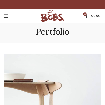
0
€
0,00
Portfolio