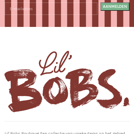
Lil' Bobs Boutique! Een collectie van unieke items op het gebied