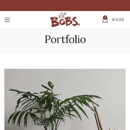
0
€
0,00
Portfolio