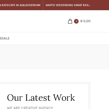
N KIDSCAFE IN ALBLASSERDAM
GRATIS VERZENDING VANAF €50,-
€
0,00
0
E
SALE
Our Latest Work
WE ARE CREATIVE AGENCY