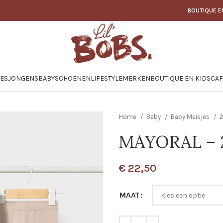
BOUTIQUE E
JES
JONGENS
BABY
SCHOENEN
LIFESTYLE
MERKEN
BOUTIQUE EN KIDSCAF
Home
Baby
Baby Meisjes
2
MAYORAL – 2
€
22,50
MAAT