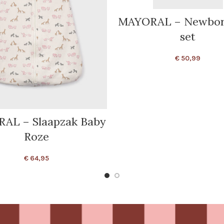
MAYORAL – Newborn
set
€
50,99
AL – Slaapzak Baby
Roze
€
64,95