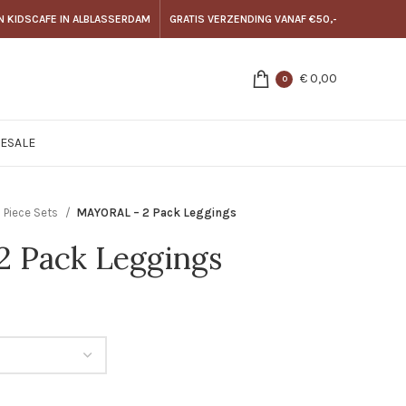
N KIDSCAFE IN ALBLASSERDAM
GRATIS VERZENDING VANAF €50,-
€
0,00
0
E
SALE
 Piece Sets
MAYORAL – 2 Pack Leggings
 Pack Leggings