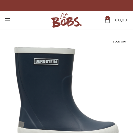
0
€
0,00
SOLD OUT