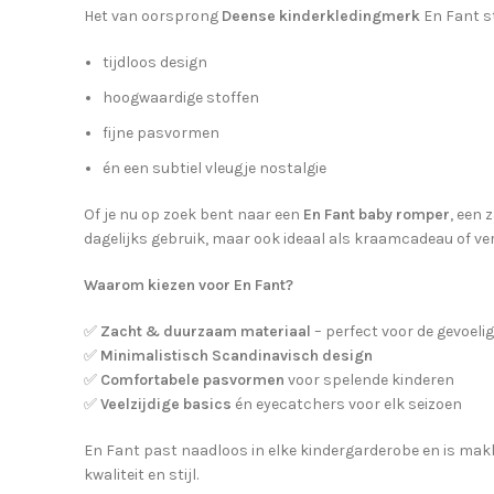
Het van oorsprong
Deense kinderkledingmerk
En Fant s
tijdloos design
hoogwaardige stoffen
fijne pasvormen
én een subtiel vleugje nostalgie
Of je nu op zoek bent naar een
En Fant baby romper
, een 
dagelijks gebruik, maar ook ideaal als kraamcadeau of v
Waarom kiezen voor En Fant?
✅
Zacht & duurzaam materiaal
– perfect voor de gevoeli
✅
Minimalistisch Scandinavisch design
✅
Comfortabele pasvormen
voor spelende kinderen
✅
Veelzijdige basics
én eyecatchers voor elk seizoen
En Fant past naadloos in elke kindergarderobe en is makke
kwaliteit en stijl.