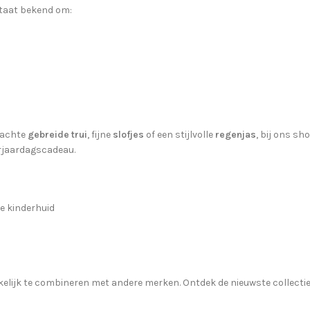
taat bekend om:
zachte
gebreide trui
, fijne
slofjes
of een stijlvolle
regenjas
, bij ons sh
erjaardagscadeau.
ge kinderhuid
lijk te combineren met andere merken. Ontdek de nieuwste collectie E