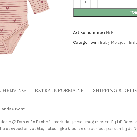
TO
Artikelnummer:
N/B
Categorieën:
Baby Meisjes
,
Enf
CHRIJVING
EXTRA INFORMATIE
SHIPPING & DELI
landse twist
kleding? Dan is
En Fant
hét merk dat je niet mag missen. Bij Lil’ Bobs v
che eenvoud
en
zachte, natuurlijke kleuren
die perfect passen bij de Ne