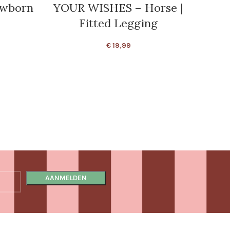
wborn
YOUR WISHES – Horse |
YOU
Fitted Legging
€
19,99