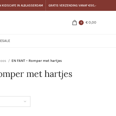
N KIDSCAFE IN ALBLASSERDAM
GRATIS VERZENDING VANAF €50,-
€
0,00
0
E
SALE
Noos
EN FANT – Romper met hartjes
omper met hartjes