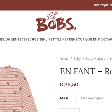
BOUTIQUE E
JES
JONGENS
BABY
SCHOENEN
LIFESTYLE
MERKEN
BOUTIQUE EN KIDSCAF
Home
Baby
Baby Meisjes
EN FANT – R
€
25,50
MAAT