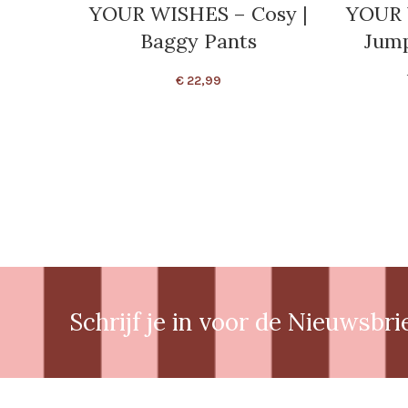
YOUR WISHES – Cosy |
YOUR 
Baggy Pants
Jump
€
22,99
Schrijf je in voor de Nieuwsbri