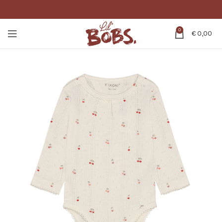
0
€
0,00