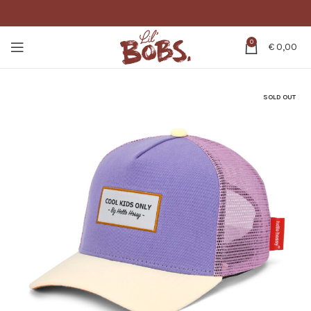
0
€
0,00
SOLD OUT