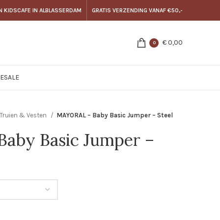
N KIDSCAFE IN ALBLASSERDAM
GRATIS VERZENDING VANAF €50,-
€
0,00
0
E
SALE
Truien & Vesten
MAYORAL – Baby Basic Jumper – Steel
aby Basic Jumper –