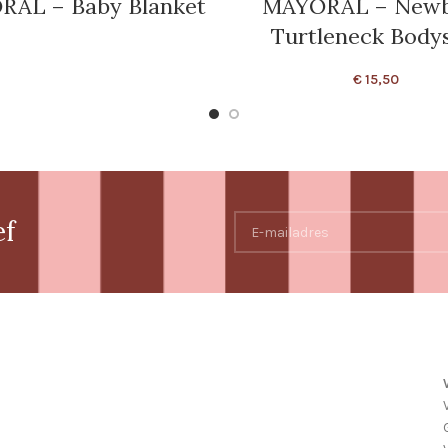
AL – Baby Blanket
MAYORAL – New
Turtleneck Bodys
€
15,50
ef