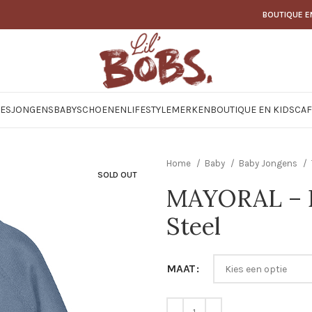
BOUTIQUE E
JES
JONGENS
BABY
SCHOENEN
LIFESTYLE
MERKEN
BOUTIQUE EN KIDSCAF
Home
Baby
Baby Jongens
SOLD OUT
MAYORAL – B
Steel
MAAT