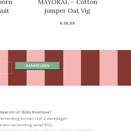
born
MAYORAL – Cotton
MAYO
uit
jumper Oat Vig
berm
€
26,99
Waarom Lil’ Bobs Boutique?
Verzending binnen 1 tot 2 werkdagen
Gratis verzending vanaf €50,-