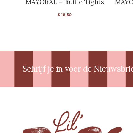
MAYORAL – Ruffle Tights
MAYOR
€
18,50
Schrijf je in voor de Nieuwsbri