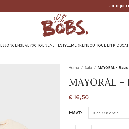
BOUTIQUE E
JES
JONGENS
BABY
SCHOENEN
LIFESTYLE
MERKEN
BOUTIQUE EN KIDSCAF
Home
Sale
MAYORAL – Basic 
MAYORAL – Ba
€
16,50
MAAT