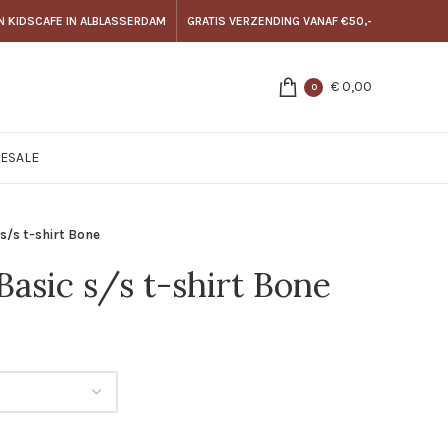
N KIDSCAFE IN ALBLASSERDAM
GRATIS VERZENDING VANAF €50,-
€
0,00
0
E
SALE
s/s t-shirt Bone
sic s/s t-shirt Bone