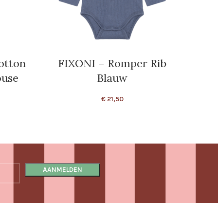
otton
FIXONI – Romper Rib
FIXO
ouse
Blauw
€
21,50