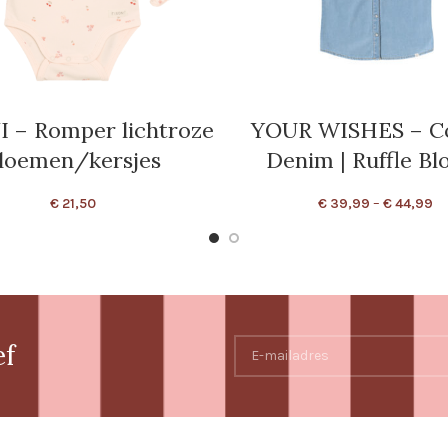
 – Romper lichtroze
YOUR WISHES – C
loemen/kersjes
Denim | Ruffle Bl
€
21,50
€
39,99
–
€
44,99
ef