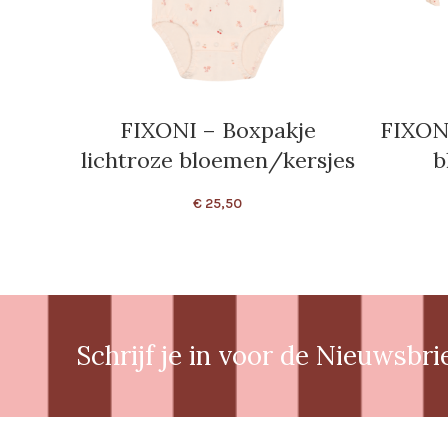
FIXONI – Boxpakje
FIXONI
lichtroze bloemen/kersjes
b
€
25,50
Schrijf je in voor de Nieuwsbri