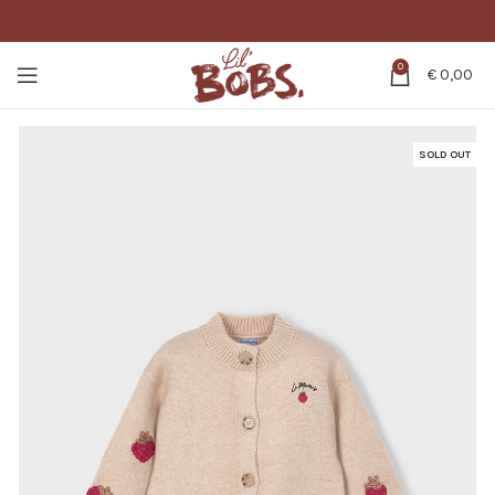
0
€
0,00
SOLD OUT