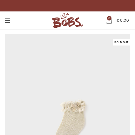
0
€
0,00
SOLD OUT