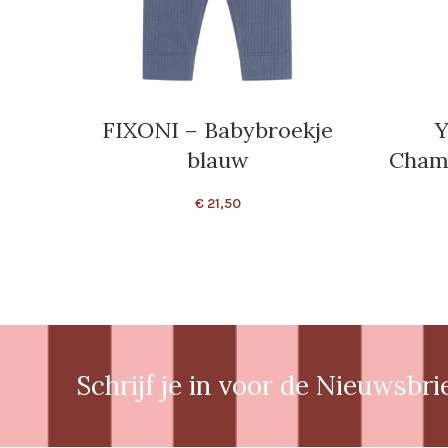
FIXONI – Babybroekje
Y
blauw
Chamb
€
21,50
Schrijf je in voor de Nieuwsbri