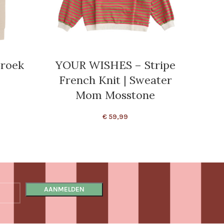
broek
YOUR WISHES – Stripe
FIXO
French Knit | Sweater
Mom Mosstone
€
59,99