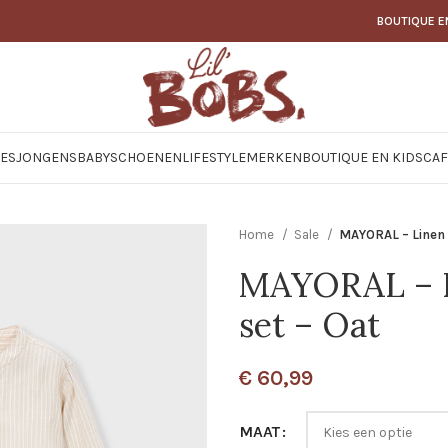
BOUTIQUE E
JES
JONGENS
BABY
SCHOENEN
LIFESTYLE
MERKEN
BOUTIQUE EN KIDSCAF
Home
Sale
MAYORAL – Linen 
MAYORAL – L
set – Oat
€
60,99
MAAT