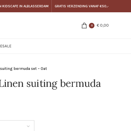
N KIDSCAFE IN ALBLASSERDAM
GRATIS VERZENDING VANAF €50,-
€
0,00
0
E
SALE
suiting bermuda set – Oat
inen suiting bermuda