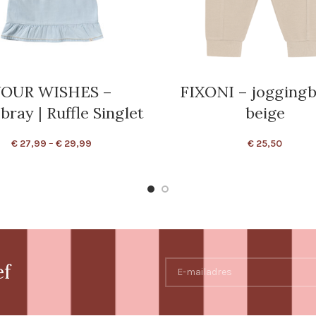
OUR WISHES –
FIXONI – jogging
ray | Ruffle Singlet
beige
€
27,99
–
€
29,99
€
25,50
ef