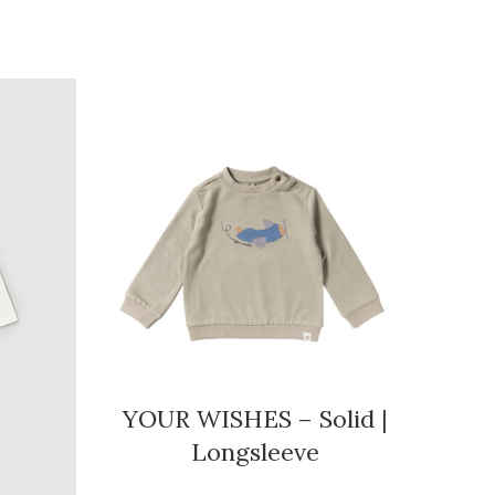
YOUR WISHES – Solid |
MA
Longsleeve