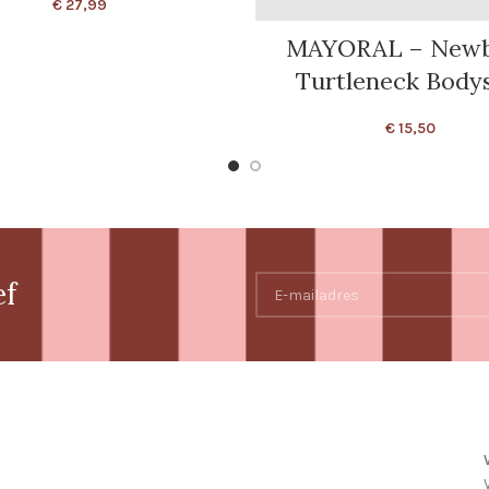
€
27,99
MAYORAL – New
Turtleneck Bodys
€
15,50
ef