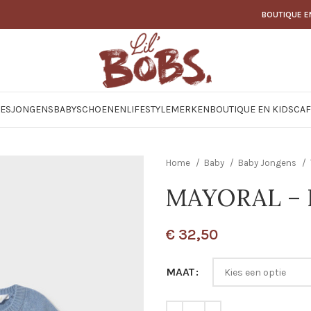
BOUTIQUE E
JES
JONGENS
BABY
SCHOENEN
LIFESTYLE
MERKEN
BOUTIQUE EN KIDSCAF
Home
Baby
Baby Jongens
MAYORAL – N
€
32,50
MAAT