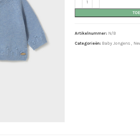
TO
Artikelnummer:
N/B
Categorieën:
Baby Jongens
,
New