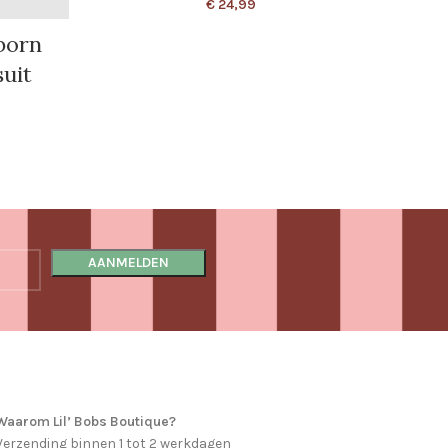
€
24,99
born
uit
Waarom Lil’ Bobs Boutique?
Verzending binnen 1 tot 2 werkdagen