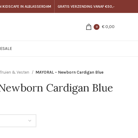
N KIDSCAFE IN ALBLASSERDAM
GRATIS VERZENDING VANAF €50,-
€
0,00
0
E
SALE
Truien & Vesten
MAYORAL – Newborn Cardigan Blue
ewborn Cardigan Blue