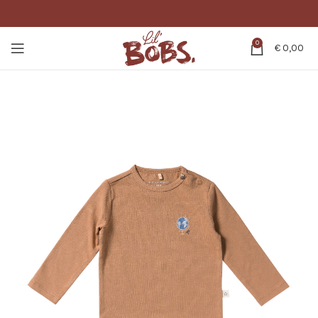
0
€
0,00